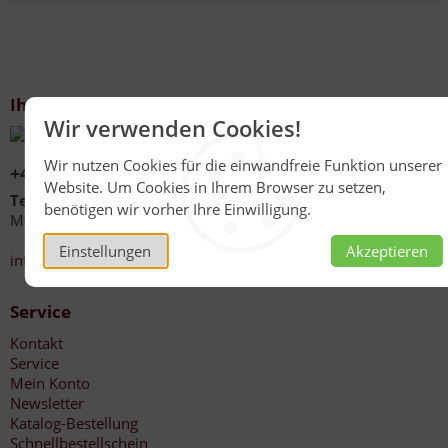
Ihr Kontakt zu uns
Wir verwenden Cookies!
Wir nutzen Cookies für die einwandfreie Funktion unserer
+49 (0)6267 1021
Website. Um Cookies in Ihrem Browser zu setzen,
Telefonzeiten
benötigen wir vorher Ihre Einwilligung.
Mo - Fr 08:00 - 12:00 Uhr
13:30 - 17:00 Uhr
Einstellungen
Akzeptieren
info@honig-reinmuth.de
Service
Kontakt
Service
Mein Konto
Newsletter
Katalog-Bestellung
Schnellbestellschein