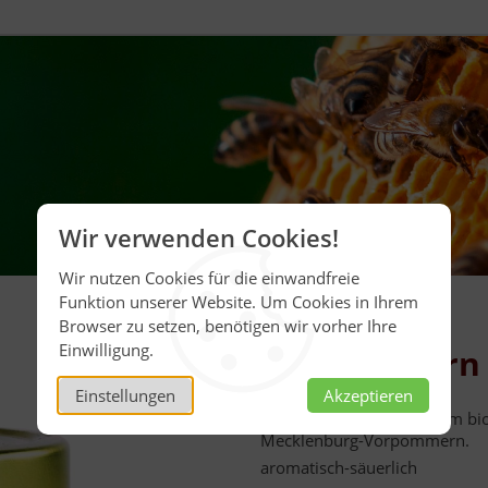
Wir verwenden Cookies!
Wir nutzen Cookies für die einwandfreie
Funktion unserer Website. Um Cookies in Ihrem
Browser zu setzen, benötigen wir vorher Ihre
Einwilligung.
Bio Sanddorn 
Einstellungen
Akzeptieren
Aus Deutschlands ältestem bi
Mecklenburg-Vorpommern.
aromatisch-säuerlich