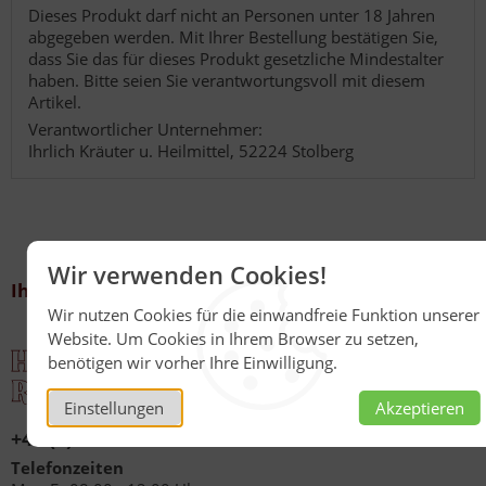
Dieses Produkt darf nicht an Personen unter 18 Jahren
abgegeben werden. Mit Ihrer Bestellung bestätigen Sie,
dass Sie das für dieses Produkt gesetzliche Mindestalter
haben. Bitte seien Sie verantwortungsvoll mit diesem
Artikel.
Verantwortlicher Unternehmer:
Ihrlich Kräuter u. Heilmittel, 52224 Stolberg
Wir verwenden Cookies!
Ihr Kontakt zu uns
Wir nutzen Cookies für die einwandfreie Funktion unserer
Website. Um Cookies in Ihrem Browser zu setzen,
benötigen wir vorher Ihre Einwilligung.
Einstellungen
Akzeptieren
+49 (0)6267 1021
Telefonzeiten