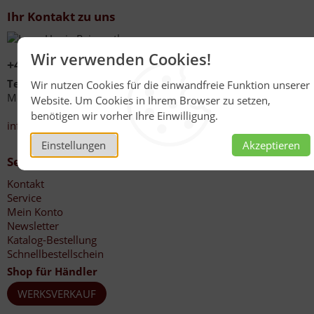
Ihr Kontakt zu uns
Wir verwenden Cookies!
+49 (0)6267 1021
Telefonzeiten
Wir nutzen Cookies für die einwandfreie Funktion unserer
Mo - Fr 08:00 - 12:00 Uhr
Website. Um Cookies in Ihrem Browser zu setzen,
13:30 - 17:00 Uhr
benötigen wir vorher Ihre Einwilligung.
info@honig-reinmuth.de
Einstellungen
Akzeptieren
Service
Kontakt
Service
Mein Konto
Newsletter
Katalog-Bestellung
Schnellbestellschein
Shop für Händler
WERKSVERKAUF