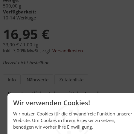
500,00 g
Verfügbarkeit:
10-14 Werktage
16,95 €
33,90 € /
1,00 kg
inkl. 7,00% MwSt.
,
zzgl.
Versandkosten
Derzeit nicht bestellbar
Info
Nährwerte
Zutatenliste
Verantwortlicher Lebensmittelunternehmer
Honig Reinmuth Heinrich Reinmuth GmbH & Co.
Wir verwenden Cookies!
Imkerweg 2
74821 Mosbach
Wir nutzen Cookies für die einwandfreie Funktion unserer
Website. Um Cookies in Ihrem Browser zu setzen,
benötigen wir vorher Ihre Einwilligung.