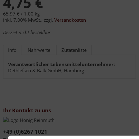
4,75 €
65,97 € /
1,00 kg
inkl. 7,00% MwSt.
,
zzgl.
Versandkosten
Derzeit nicht bestellbar
Info
Nährwerte
Zutatenliste
Verantwortlicher Lebensmittelunternehmer:
Dethlefsen & Balk GmbH, Hamburg
Ihr Kontakt zu uns
+49 (0)6267 1021