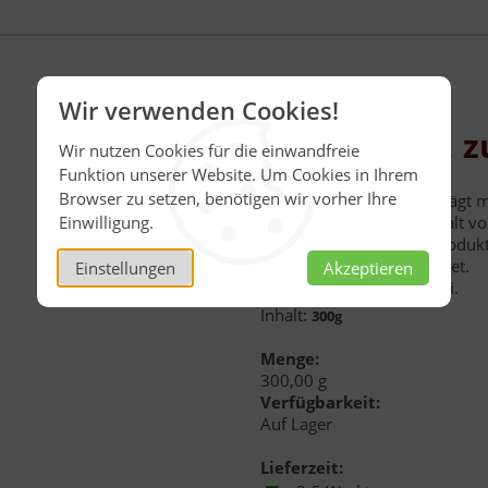
Wir verwenden Cookies!
Waldfrucht, z
Wir nutzen Cookies für die einwandfreie
Funktion unserer Website. Um Cookies in Ihrem
Browser zu setzen, benötigen wir vorher Ihre
Die Zuckerreduktion beträgt m
Einwilligung.
einem Gesamtzuckergehalt von
Auch bei diesen Faller-Produk
und Aromastoffe verzichtet.
Einstellungen
Akzeptieren
Laut EU-Recht allergenfrei.
Inhalt:
300g
Menge:
300,00 g
Verfügbarkeit:
Auf Lager
Lieferzeit: