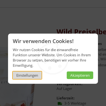
Wild Preiselb
Wir verwenden Cookies!
Das rote Gold des Waldes
Naturbelassene Wild-Preiselbe
Wir nutzen Cookies für die einwandfreie
erntefrisch Pfund auf Pfund e
Funktion unserer Website. Um Cookies in Ihrem
Einfach köstlich zu Braten, Wi
Browser zu setzen, benötigen wir vorher Ihre
Inhalt:
2 kg
, in der Vorratsdos
Einwilligung.
Menge:
Einstellungen
Akzeptieren
2,00 kg
Verfügbarkeit:
Auf Lager
Lieferzeit:
3-5 Werktage