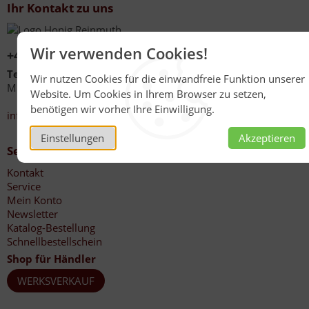
Ihr Kontakt zu uns
Wir verwenden Cookies!
+49 (0)6267 1021
Telefonzeiten
Wir nutzen Cookies für die einwandfreie Funktion unserer
Mo - Fr 08:00 - 12:00 Uhr
Website. Um Cookies in Ihrem Browser zu setzen,
13:30 - 17:00 Uhr
benötigen wir vorher Ihre Einwilligung.
info@honig-reinmuth.de
Einstellungen
Akzeptieren
Service
Kontakt
Service
Mein Konto
Newsletter
Katalog-Bestellung
Schnellbestellschein
Shop für Händler
WERKSVERKAUF