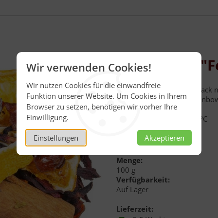
Früchtetee "
Wir verwenden Cookies!
Wir nutzen Cookies für die einwandfreie
Der aromatische Geschmack n
Funktion unserer Website. Um Cookies in Ihrem
an eine heiße Feuerzangenbo
Browser zu setzen, benötigen wir vorher Ihre
Ziehzeit: 8-10 Min.
Einwilligung.
Aufgusstemperatur: 100 °C
Teemenge: 1-2 TL
Einstellungen
Akzeptieren
Inhalt:
100 g
Menge:
100 g
Verfügbarkeit:
Auf Lager
Lieferzeit: