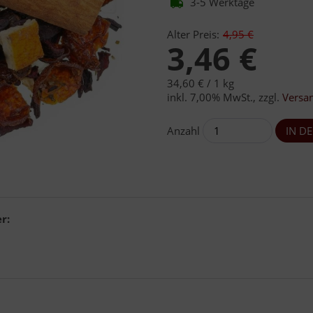
3-5 Werktage
Alter Preis:
4,95 €
3,46 €
34,60 € /
1 kg
inkl. 7,00% MwSt.
,
zzgl.
Versa
Anzahl
r: