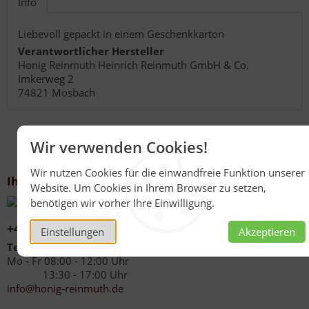
Info
Liebevoll gepackt in einem Geschenkkarton
Verantwortlicher Hersteller
Honig Reinmuth Heinrich Reinmuth GmbH & Co.
Imkerweg 2
74821 Mosbach
Wir verwenden Cookies!
Wir nutzen Cookies für die einwandfreie Funktion unserer
Ihr Kontakt zu uns
Website. Um Cookies in Ihrem Browser zu setzen,
benötigen wir vorher Ihre Einwilligung.
+49 (0)6267 1021
Einstellungen
Akzeptieren
Telefonzeiten
Mo - Fr 08:00 - 12:00 Uhr
13:30 - 17:00 Uhr
info@honig-reinmuth.de