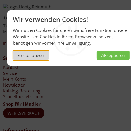
+49 (0)6267 1021
Wir verwenden Cookies!
Telefonzeiten
Wir nutzen Cookies für die einwandfreie Funktion unserer
Mo - Fr 08:00 - 12:00 Uhr
Website. Um Cookies in Ihrem Browser zu setzen,
13:30 - 17:00 Uhr
info@honig-reinmuth.de
benötigen wir vorher Ihre Einwilligung.
Einstellungen
Akzeptieren
Service
Kontakt
Service
Mein Konto
Newsletter
Katalog-Bestellung
Schnellbestellschein
Shop für Händler
WERKSVERKAUF
Informationen