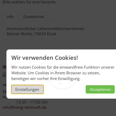
Bitte wählen Sie eine Variante.
Info
Zutatenliste
Verantwortlicher Lebensmittelunternehmer:
Biemer Mühle, 74834 Elztal
Wir verwenden Cookies!
Ihr Kontakt zu uns
Wir nutzen Cookies für die einwandfreie Funktion unserer
Website. Um Cookies in Ihrem Browser zu setzen,
benötigen wir vorher Ihre Einwilligung.
+49 (0)6267 1021
Einstellungen
Akzeptieren
Telefonzeiten
Mo - Fr 08:00 - 12:00 Uhr
13:30 - 17:00 Uhr
info@honig-reinmuth.de