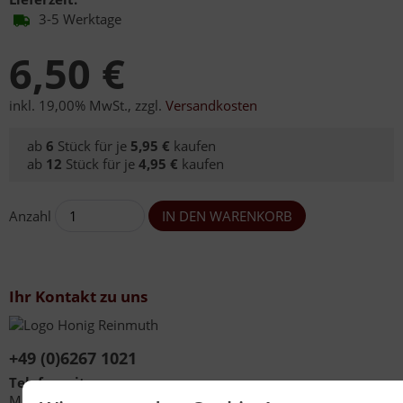
3-5 Werktage
6,50 €
inkl. 19,00% MwSt.
,
zzgl.
Versandkosten
ab
6
Stück für je
5,95 €
kaufen
ab
12
Stück für je
4,95 €
kaufen
Anzahl
Ihr Kontakt zu uns
+49 (0)6267 1021
Telefonzeiten
Mo - Fr 08:00 - 12:00 Uhr