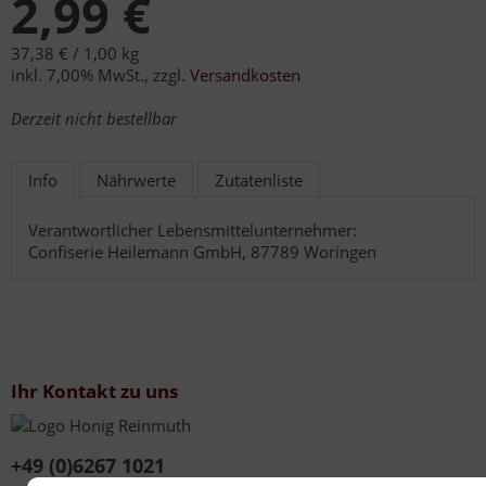
2,99 €
37,38 € /
1,00 kg
inkl. 7,00% MwSt.
,
zzgl.
Versandkosten
Derzeit nicht bestellbar
Info
Nährwerte
Zutatenliste
Verantwortlicher Lebensmittelunternehmer:
Confiserie Heilemann GmbH, 87789 Woringen
Ihr Kontakt zu uns
+49 (0)6267 1021