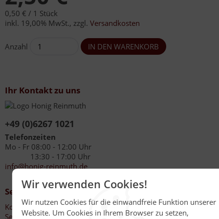
0,50 € /
1 Stück
inkl. 19,00% MwSt.
,
zzgl.
Versandkosten
Anzahl
Ihr Kontakt zu uns
+49 (0)6267 1021
Telefonzeiten
Mo - Fr 08:00 - 12:00 Uhr
13:30 - 17:00 Uhr
info@honig-reinmuth.de
Wir verwenden Cookies!
Service
Wir nutzen Cookies für die einwandfreie Funktion unserer
Kontakt
Website. Um Cookies in Ihrem Browser zu setzen,
Service