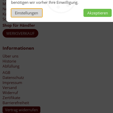
benötigen wir vorher Ihre Einwilligung.
Mein Konto
Newsletter
Einstellungen
Akzeptieren
Katalog-Bestellung
Schnellbestellschein
Shop für Händler
WERKSVERKAUF
Informationen
Über uns
Historie
Abfüllung
AGB
Datenschutz
Impressum
Versand
Widerruf
Zertifikate
Barrierefreiheit
Vertrag widerrufen