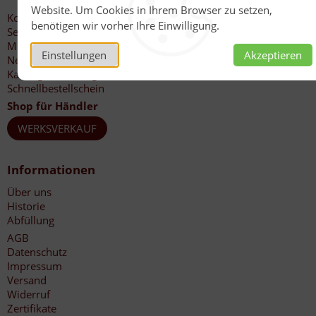
Website. Um Cookies in Ihrem Browser zu setzen,
Kontakt
benötigen wir vorher Ihre Einwilligung.
Service
Mein Konto
Einstellungen
Akzeptieren
Newsletter
Katalog-Bestellung
Schnellbestellschein
Shop für Händler
WERKSVERKAUF
Informationen
Über uns
Historie
Abfüllung
AGB
Datenschutz
Impressum
Versand
Widerruf
Zertifikate