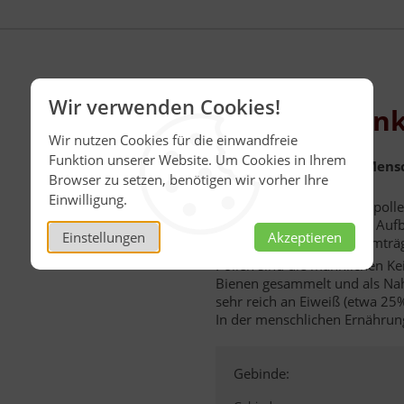
Wir verwenden Cookies!
Blütenpollen
Wir nutzen Cookies für die einwandfreie
Funktion unserer Website. Um Cookies in Ihrem
Ein Naturprodukt für Mensc
Browser zu setzen, benötigen wir vorher Ihre
wollen.
Einwilligung.
Heutzutage finden Blütenpoll
Anklang, da sie die ideale Auf
Einstellungen
Akzeptieren
Appetitlosigkeit oder Darmträg
Pollen sind die männlichen K
Bienen gesammelt und als Na
sehr reich an Eiweiß (etwa 25%
In der menschlichen Ernährung
Gebinde: