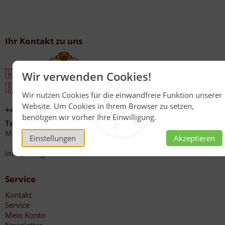
Ihr Kontakt zu uns
Wir verwenden Cookies!
Wir nutzen Cookies für die einwandfreie Funktion unserer
Website. Um Cookies in Ihrem Browser zu setzen,
+49 (0)6267 1021
benötigen wir vorher Ihre Einwilligung.
Telefonzeiten
Mo - Fr 08:00 - 12:00 Uhr
Einstellungen
Akzeptieren
13:30 - 17:00 Uhr
info@honig-reinmuth.de
Service
Kontakt
Service
Mein Konto
Newsletter