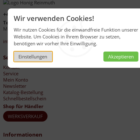
+49 (0)6267 1021
Wir verwenden Cookies!
Telefonzeiten
Mo - Fr 08:00 - 12:00 Uhr
Wir nutzen Cookies für die einwandfreie Funktion unserer
13:30 - 17:00 Uhr
Website. Um Cookies in Ihrem Browser zu setzen,
info@honig-reinmuth.de
benötigen wir vorher Ihre Einwilligung.
Einstellungen
Akzeptieren
Service
Kontakt
Service
Mein Konto
Newsletter
Katalog-Bestellung
Schnellbestellschein
Shop für Händler
WERKSVERKAUF
Informationen