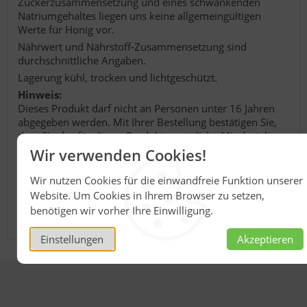
Zuckerzusammensetzung und eines schwankenden
Natriumgehaltes liegen uns keine allgemeingültigen
Werte für Honig vor.
Nährwert und Nährstoff-Zusammensetzung sind
durchschnittliche Angaben.
Lagerung kühl, trocken und lichtgeschützt.
Hinweis:
Dieses Produkt darf nicht an Personen unter 16 Jahren
abgegeben werden. Mit Ihrer Bestellung bestätigen Sie,
dass Sie das für dieses Produkt gesetzliche Mindestalter
haben. Bitte seien Sie verantwortungsvoll mit diesem
Wir verwenden Cookies!
Artikel.
Verantwortlicher Hersteller
Wir nutzen Cookies für die einwandfreie Funktion unserer
Honig Reinmuth Heinrich Reinmuth GmbH & Co.
Website. Um Cookies in Ihrem Browser zu setzen,
Imkerweg 2
benötigen wir vorher Ihre Einwilligung.
74821 Mosbach
Einstellungen
Akzeptieren