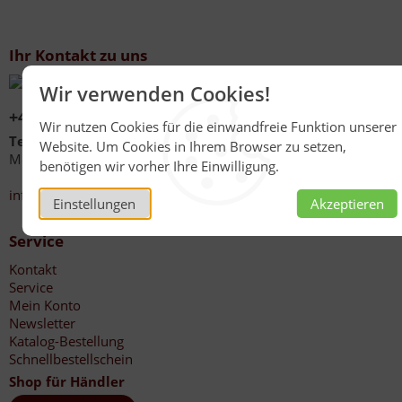
Ihr Kontakt zu uns
Wir verwenden Cookies!
+49 (0)6267 1021
Wir nutzen Cookies für die einwandfreie Funktion unserer
Telefonzeiten
Website. Um Cookies in Ihrem Browser zu setzen,
Mo - Fr 08:00 - 12:00 Uhr
benötigen wir vorher Ihre Einwilligung.
13:30 - 17:00 Uhr
info@honig-reinmuth.de
Einstellungen
Akzeptieren
Service
Kontakt
Service
Mein Konto
Newsletter
Katalog-Bestellung
Schnellbestellschein
Shop für Händler