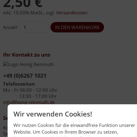
2,50 €
inkl. 19,00% MwSt.
,
zzgl.
Versandkosten
Anzahl
Ihr Kontakt zu uns
+49 (0)6267 1021
Telefonzeiten
Mo - Fr 08:00 - 12:00 Uhr
13:30 - 17:00 Uhr
info@honig-reinmuth.de
Wir verwenden Cookies!
Service
Wir nutzen Cookies für die einwandfreie Funktion unserer
Kontakt
Website. Um Cookies in Ihrem Browser zu setzen,
Service