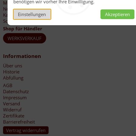
benötigen wir vorher Ihre Einwilligung.
Mein Konto
Newsletter
Einstellungen
Akzeptieren
Katalog-Bestellung
Schnellbestellschein
Shop für Händler
WERKSVERKAUF
Informationen
Über uns
Historie
Abfüllung
AGB
Datenschutz
Impressum
Versand
Widerruf
Zertifikate
Barrierefreiheit
Vertrag widerrufen