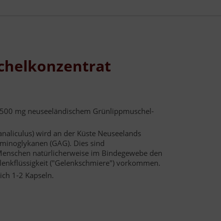
chelkonzentrat
 500 mg neuseeländischem Grünlippmuschel-
naliculus) wird an der Küste Neuseelands
aminoglykanen (GAG). Dies sind
 Menschen natürlicherweise im Bindegewebe den
lenkflüssigkeit ("Gelenkschmiere") vorkommen.
lich 1-2 Kapseln.