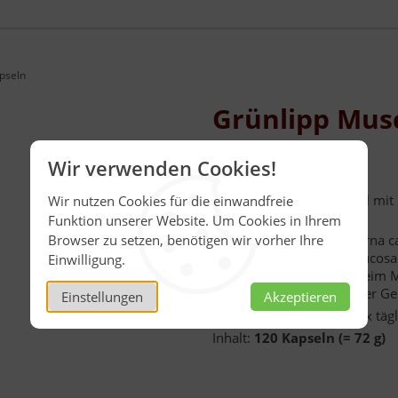
pseln
Grünlipp Mus
Kapseln
Wir verwenden Cookies!
Narungsergänzungsmittel mit
Wir nutzen Cookies für die einwandfreie
Konzentrat je Kapsel.
Funktion unserer Website. Um Cookies in Ihrem
Browser zu setzen, benötigen wir vorher Ihre
Die Grünlippmuschel (Perna ca
gezüchtet und enthält Glucos
Einwilligung.
Stoffverbindungen, die beim
Gelenkknorpeln und in der Ge
Einstellungen
Akzeptieren
Verzehrempfehlung
: 1 x täg
Inhalt:
120 Kapseln (= 72 g)