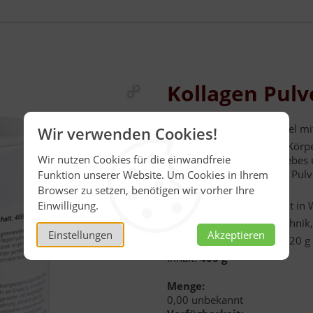
Kollagen Pulv
Nahrungsergänzungsmittel mit
Wir verwenden Cookies!
Kollagen wird überall im Körp
Wir nutzen Cookies für die einwandfreie
des Stütz- und Bindegewebes u
Sehnen und Knorpel. Das Pulver
Funktion unserer Website. Um Cookies in Ihrem
geschmacksneutral.
Browser zu setzen, benötigen wir vorher Ihre
Einwilligung.
Hervorragende Löslichkeit in W
Allergenfrei, ohne Gentechnik
Einstellungen
Akzeptieren
Verzehrempfehlung: 10 - 20 g K
Inhalt:
400 g
Menge:
0,00 unbekannt