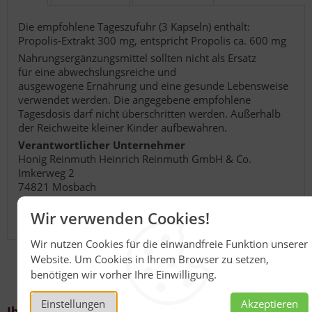
Die empfohlene Tageszufuhr (3 Kapseln) enthält:
Propolis-Extrakt 300 mg, entspricht Propolis ca. 600 mg
Nahrungsergänzungsmittel sollten nicht als Ersatz
für eine abwechslungsreiche und
ausgewogene Ernährung und eine gesunde Lebensweise
verwendet werden. Die angegebene empfohlene
Tagesdosis darf nicht überschritten werden. Außerhalb
der Reichweite kleiner Kinder aufbewahren.
Verantwortlicher Unternehmer
Honig Reinmuth Heinrich Reinmuth GmbH & Co.
Imkerweg 2
74821 Mosbach
Wir verwenden Cookies!
Wir nutzen Cookies für die einwandfreie Funktion unserer
Website. Um Cookies in Ihrem Browser zu setzen,
benötigen wir vorher Ihre Einwilligung.
Einstellungen
Akzeptieren
Ihr Kontakt zu uns