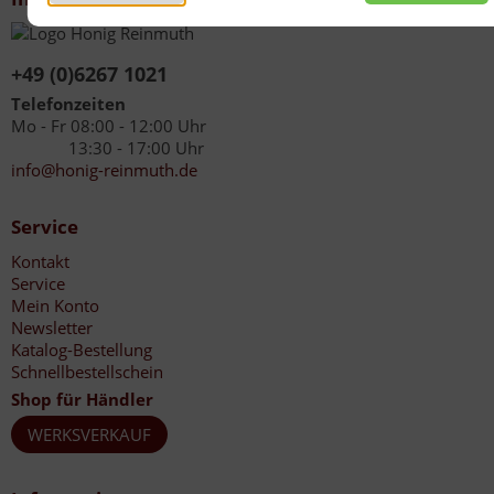
+49 (0)6267 1021
Telefonzeiten
Mo - Fr 08:00 - 12:00 Uhr
13:30 - 17:00 Uhr
info@honig-reinmuth.de
Service
Kontakt
Service
Mein Konto
Newsletter
Katalog-Bestellung
Schnellbestellschein
Shop für Händler
WERKSVERKAUF