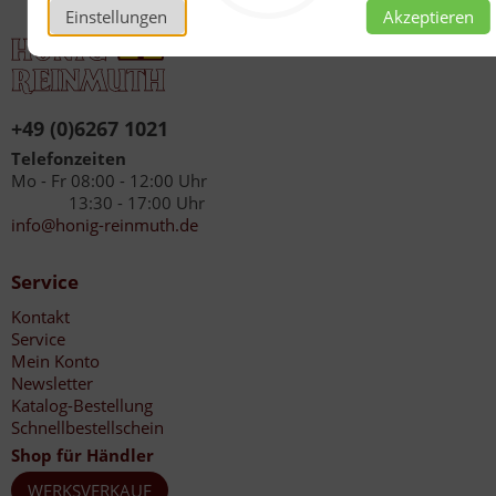
Einstellungen
Akzeptieren
+49 (0)6267 1021
Telefonzeiten
Mo - Fr 08:00 - 12:00 Uhr
13:30 - 17:00 Uhr
info@honig-reinmuth.de
Service
Kontakt
Service
Mein Konto
Newsletter
Katalog-Bestellung
Schnellbestellschein
Shop für Händler
WERKSVERKAUF