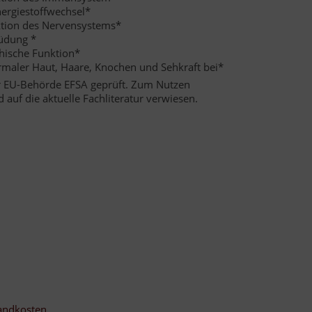
nergiestoffwechsel*
ktion des Nervensystems*
üdung *
hische Funktion*
rmaler Haut, Haare, Knochen und Sehkraft bei*
r EU-Behörde EFSA geprüft. Zum Nutzen
 auf die aktuelle Fachliteratur verwiesen.
andkosten