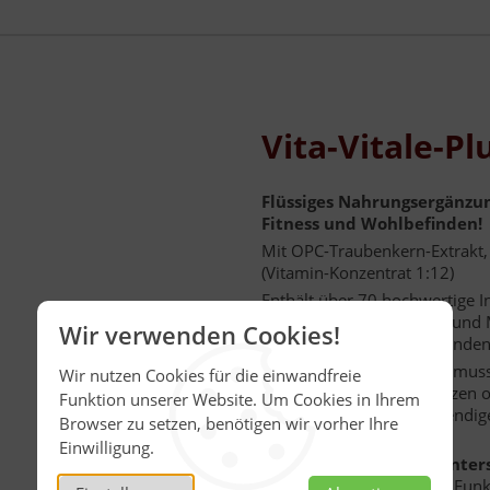
Vita-Vitale-Pl
Flüssiges Nahrungsergänzu
Fitness und Wohlbefinden!
Mit OPC-Traubenkern-Extrakt,
(Vitamin-Konzentrat 1:12)
Enthält über 70 hochwertige I
Gewürze sowie Vitamine und Mi
Wir verwenden Cookies!
Ergänzung zu einem gesunden
Eine sinnvolle Ernährung muss
Wir nutzen Cookies für die einwandfreie
Immunsystems unterstützen ode
Funktion unserer Website. Um Cookies in Ihrem
diesem System die notwendige
Browser zu setzen, benötigen wir vorher Ihre
zuzuführen.
Einwilligung.
Vita-Vitale Plus - zur Unt
Unterstützt eine normale Fu