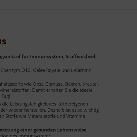
us
ngsmittel für Immunsystem, Stoffwechsel,
 Coenzym Q10, Gelée Royale und L-Carnitin
nhaltsstoffe wie Obst, Gemüse, Beeren, Kräuter,
neralstoffen. Damit erhalten Sie die ideale
 Tag!
 die Leistungsfähigkeit des körpereigenen
r wieder herstellen. Deshalb ist es so wichtig
n Stoffe wie Mineralstoffe und Vitamine
erstützung einer gesunden Lebensweise
nktion des Immunsystem*