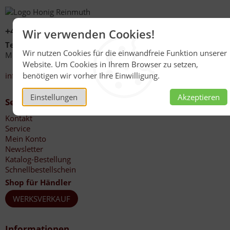
+49 (0)6267 1021
Wir verwenden Cookies!
Telefonzeiten
Wir nutzen Cookies für die einwandfreie Funktion unserer
Mo - Fr 08:00 - 12:00 Uhr
Website. Um Cookies in Ihrem Browser zu setzen,
13:30 - 17:00 Uhr
info@honig-reinmuth.de
benötigen wir vorher Ihre Einwilligung.
Einstellungen
Akzeptieren
Service
Kontakt
Service
Mein Konto
Newsletter
Katalog-Bestellung
Schnellbestellschein
Shop für Händler
WERKSVERKAUF
Informationen