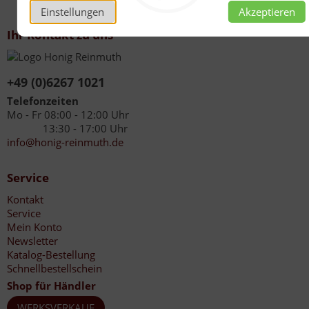
Einstellungen
Akzeptieren
Ihr Kontakt zu uns
+49 (0)6267 1021
Telefonzeiten
Mo - Fr 08:00 - 12:00 Uhr
13:30 - 17:00 Uhr
info@honig-reinmuth.de
Service
Kontakt
Service
Mein Konto
Newsletter
Katalog-Bestellung
Schnellbestellschein
Shop für Händler
WERKSVERKAUF