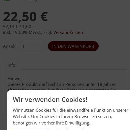
22,50 €
32,14 € /
1,00 l
inkl. 19,00% MwSt.
,
zzgl.
Versandkosten
Anzahl
Info
Hinweis:
Dieses Produkt darf nicht an Personen unter 18 Jahren
abgegeben werden. Mit Ihrer Bestellung bestätigen Sie,
dass Sie das für dieses Produkt gesetzliche Mindestalter
Wir verwenden Cookies!
haben. Bitte seien Sie verantwortungsvoll mit diesem
Artikel.
Wir nutzen Cookies für die einwandfreie Funktion unserer
Website. Um Cookies in Ihrem Browser zu setzen,
benötigen wir vorher Ihre Einwilligung.