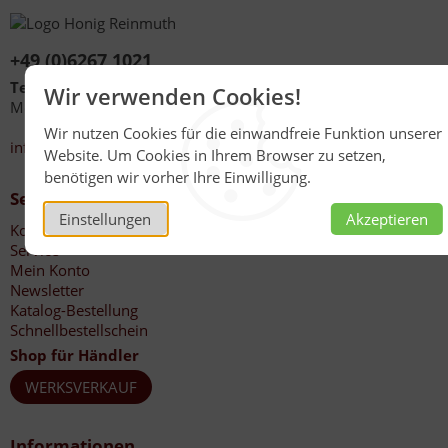
+49 (0)6267 1021
Telefonzeiten
Wir verwenden Cookies!
Mo - Fr 08:00 - 12:00 Uhr
13:30 - 17:00 Uhr
Wir nutzen Cookies für die einwandfreie Funktion unserer
info@honig-reinmuth.de
Website. Um Cookies in Ihrem Browser zu setzen,
benötigen wir vorher Ihre Einwilligung.
Service
Einstellungen
Akzeptieren
Kontakt
Service
Mein Konto
Newsletter
Katalog-Bestellung
Schnellbestellschein
Shop für Händler
WERKSVERKAUF
Informationen