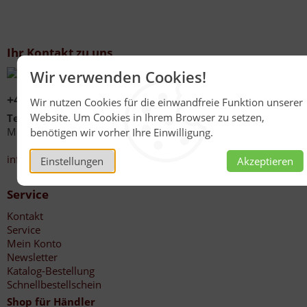
Ihr Kontakt zu uns
Wir verwenden Cookies!
+49 (0)6267 1021
Wir nutzen Cookies für die einwandfreie Funktion unserer
Website. Um Cookies in Ihrem Browser zu setzen,
Telefonzeiten
Mo - Fr 08:00 - 12:00 Uhr
benötigen wir vorher Ihre Einwilligung.
13:30 - 17:00 Uhr
info@honig-reinmuth.de
Einstellungen
Akzeptieren
Service
Kontakt
Service
Mein Konto
Newsletter
Katalog-Bestellung
Schnellbestellschein
Shop für Händler