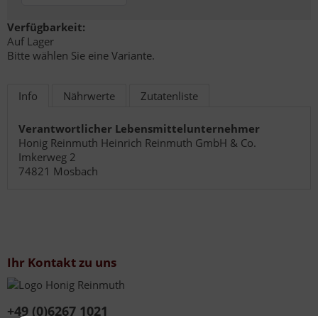
Verfügbarkeit:
Auf Lager
Bitte wählen Sie eine Variante.
Info
Nährwerte
Zutatenliste
Verantwortlicher Lebensmittelunternehmer
Honig Reinmuth Heinrich Reinmuth GmbH & Co.
Imkerweg 2
74821 Mosbach
Ihr Kontakt zu uns
+49 (0)6267 1021