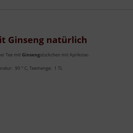
t Ginseng natürlich
ner Tee mit
Ginseng
stückchen mit Aprikose-
peratur: 90 ° C, Teemenge; 1 TL