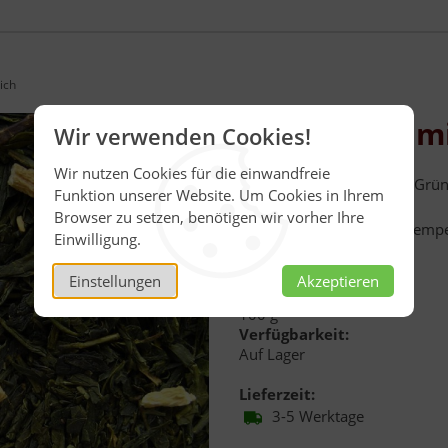
ich
Grüner Tee mi
Wir verwenden Cookies!
Wir nutzen Cookies für die einwandfreie
Aromatisierter
Grüntee
. Grü
Funktion unserer Website. Um Cookies in Ihrem
Ginseng-Geschmack.
Browser zu setzen, benötigen wir vorher Ihre
Ziehzeit: 2 Min, Aufgusstem
Einwilligung.
Inhalt:
100 g
Einstellungen
Akzeptieren
Menge:
100 g
Verfügbarkeit:
Auf Lager
Lieferzeit:
3-5 Werktage