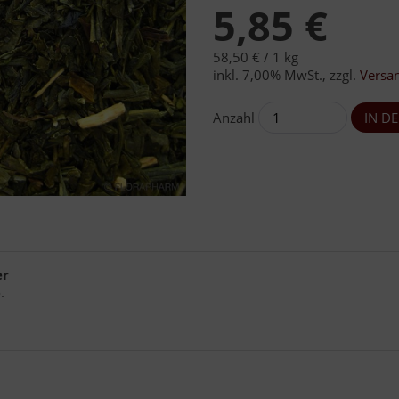
5,85 €
58,50 € /
1 kg
inkl. 7,00% MwSt.
,
zzgl.
Versa
Anzahl
er
.