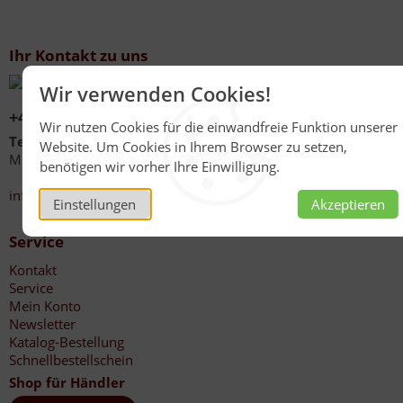
Ihr Kontakt zu uns
Wir verwenden Cookies!
+49 (0)6267 1021
Wir nutzen Cookies für die einwandfreie Funktion unserer
Telefonzeiten
Website. Um Cookies in Ihrem Browser zu setzen,
Mo - Fr 08:00 - 12:00 Uhr
benötigen wir vorher Ihre Einwilligung.
13:30 - 17:00 Uhr
info@honig-reinmuth.de
Einstellungen
Akzeptieren
Service
Kontakt
Service
Mein Konto
Newsletter
Katalog-Bestellung
Schnellbestellschein
Shop für Händler