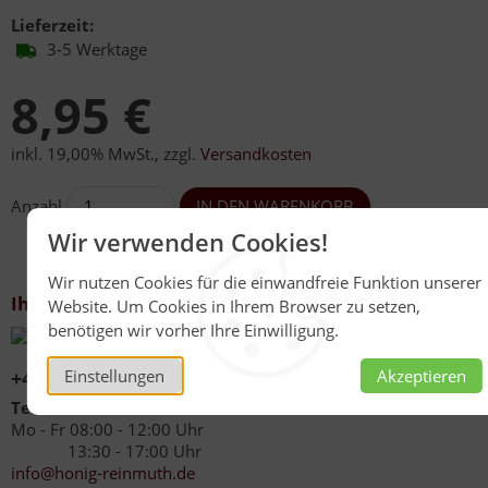
Lieferzeit:
3-5 Werktage
8,95 €
inkl. 19,00% MwSt.
,
zzgl.
Versandkosten
Anzahl
Wir verwenden Cookies!
Wir nutzen Cookies für die einwandfreie Funktion unserer
Ihr Kontakt zu uns
Website. Um Cookies in Ihrem Browser zu setzen,
benötigen wir vorher Ihre Einwilligung.
+49 (0)6267 1021
Einstellungen
Akzeptieren
Telefonzeiten
Mo - Fr 08:00 - 12:00 Uhr
13:30 - 17:00 Uhr
info@honig-reinmuth.de