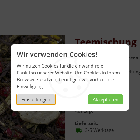
Teemischung F
Wir verwenden Cookies!
Teemischung mit Kräutern u
Pfirsich-Geschmack.
Wir nutzen Cookies für die einwandfreie
Schwarztee-/Grünteemischun
Funktion unserer Website. Um Cookies in Ihrem
Inhalt:
100 g
Browser zu setzen, benötigen wir vorher Ihre
Einwilligung.
Menge:
100 g
Einstellungen
Akzeptieren
Verfügbarkeit:
Auf Lager
Lieferzeit:
3-5 Werktage