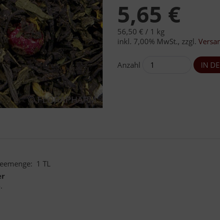
5,65 €
56,50 € /
1 kg
inkl. 7,00% MwSt.
,
zzgl.
Versa
Anzahl
 Teemenge: 1 TL
er
.