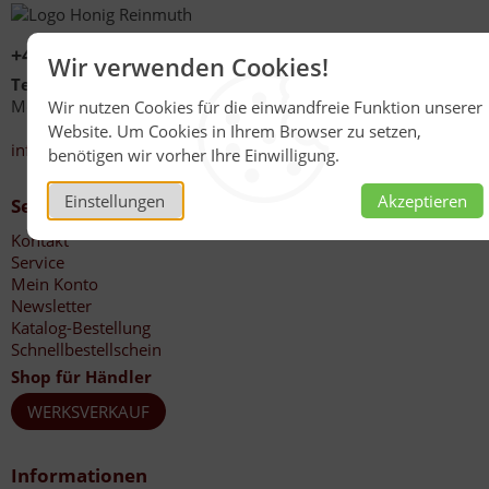
+49 (0)6267 1021
Wir verwenden Cookies!
Telefonzeiten
Mo - Fr 08:00 - 12:00 Uhr
Wir nutzen Cookies für die einwandfreie Funktion unserer
13:30 - 17:00 Uhr
Website. Um Cookies in Ihrem Browser zu setzen,
info@honig-reinmuth.de
benötigen wir vorher Ihre Einwilligung.
Einstellungen
Akzeptieren
Service
Kontakt
Service
Mein Konto
Newsletter
Katalog-Bestellung
Schnellbestellschein
Shop für Händler
WERKSVERKAUF
Informationen