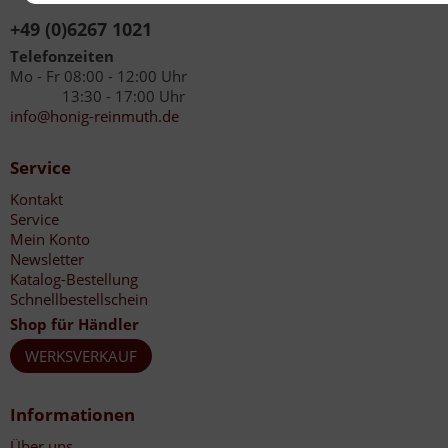
+49 (0)6267 1021
Telefonzeiten
Mo - Fr 08:00 - 12:00 Uhr
13:30 - 17:00 Uhr
info@honig-reinmuth.de
Service
Kontakt
Service
Mein Konto
Newsletter
Katalog-Bestellung
Schnellbestellschein
Shop für Händler
WERKSVERKAUF
Informationen
Über uns