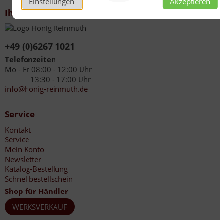
Einstellungen
Akzeptieren
Ihr Kontakt zu uns
+49 (0)6267 1021
Telefonzeiten
Mo - Fr 08:00 - 12:00 Uhr
13:30 - 17:00 Uhr
info@honig-reinmuth.de
Service
Kontakt
Service
Mein Konto
Newsletter
Katalog-Bestellung
Schnellbestellschein
Shop für Händler
WERKSVERKAUF