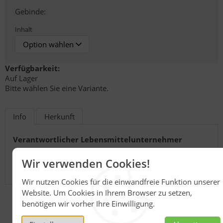
Gebinde:
Inhalt
Verfügbarkeit:
Auf Lager
Bitte wählen Sie eine Variante.
Info
Herkunft
Verantwortlicher Lebensmittelunternehmer
Honig Reinmuth Heinrich Reinmuth GmbH & Co.
Wir verwenden Cookies!
Imkerweg 2
74821 Mosbach
Wir nutzen Cookies für die einwandfreie Funktion unserer
Website. Um Cookies in Ihrem Browser zu setzen,
benötigen wir vorher Ihre Einwilligung.