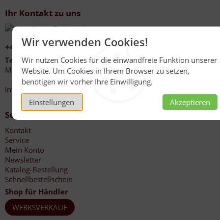
Ihr Kontakt zu uns
Wir verwenden Cookies!
+49 (0)6267 1021
Telefonzeiten
Wir nutzen Cookies für die einwandfreie Funktion unserer
Mo - Fr 08:00 - 12:00 Uhr
Website. Um Cookies in Ihrem Browser zu setzen,
13:30 - 17:00 Uhr
benötigen wir vorher Ihre Einwilligung.
info@honig-reinmuth.de
Einstellungen
Akzeptieren
Service
Kontakt
Service
Mein Konto
Newsletter
Katalog-Bestellung
Schnellbestellschein
Shop für Händler
WERKSVERKAUF