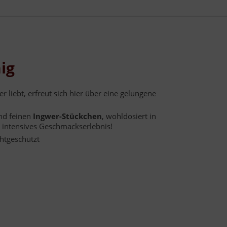
ig
liebt, erfreut sich hier über eine gelungene
nd feinen
Ingwer-Stückchen
, wohldosiert in
 intensives Geschmackserlebnis!
chtgeschützt