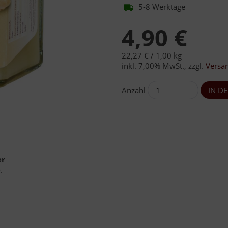
5-8 Werktage
4,90 €
22,27 € /
1,00 kg
inkl. 7,00% MwSt.
,
zzgl.
Versa
Anzahl
er
.