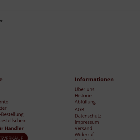
er
.
e
Informationen
Über uns
Historie
onto
Abfüllung
ter
AGB
-Bestellung
Datenschutz
bestellschein
Impressum
ür Händler
Versand
Widerruf
SVERKAUF