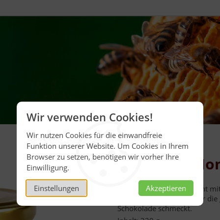
Wir verwenden Cookies!
Wir nutzen Cookies für die einwandfreie
Funktion unserer Website. Um Cookies in Ihrem
Browser zu setzen, benötigen wir vorher Ihre
Nougat in Ho
Einwilligung.
Einstellungen
Akzeptieren
Cremiger Honig, vermischt mit
ein natürlicher Genuss für die 
Schokolade schmeckt.