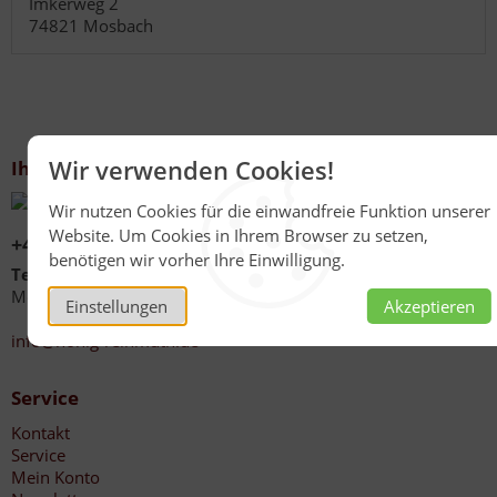
Imkerweg 2
74821 Mosbach
Wir verwenden Cookies!
Ihr Kontakt zu uns
Wir nutzen Cookies für die einwandfreie Funktion unserer
Website. Um Cookies in Ihrem Browser zu setzen,
+49 (0)6267 1021
benötigen wir vorher Ihre Einwilligung.
Telefonzeiten
Mo - Fr 08:00 - 12:00 Uhr
Einstellungen
Akzeptieren
13:30 - 17:00 Uhr
info@honig-reinmuth.de
Service
Kontakt
Service
Mein Konto