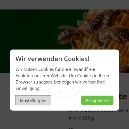
Wir verwenden Cookies!
Wir nutzen Cookies für die einwandfreie
Funktion unserer Website. Um Cookies in Ihrem
Browser zu setzen, benötigen wir vorher Ihre
Einwilligung.
Vanilleschote
Einstellungen
Akzeptieren
Echte
Bourbon-Vanille
-Schot
Inhalt:
220 g