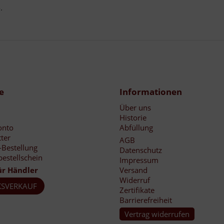
.
e
Informationen
Über uns
Historie
onto
Abfüllung
ter
AGB
-Bestellung
Datenschutz
bestellschein
Impressum
ür Händler
Versand
Widerruf
SVERKAUF
Zertifikate
Barrierefreiheit
Vertrag widerrufen