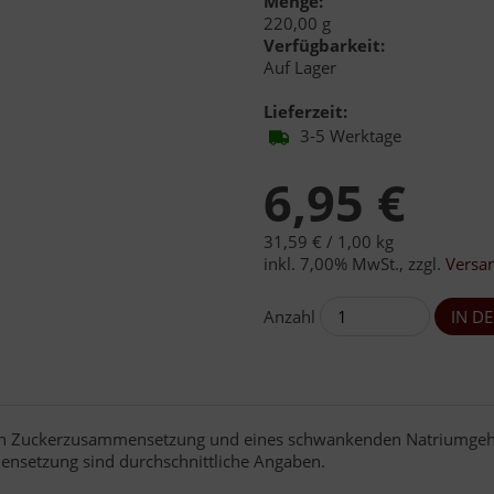
Menge:
220,00 g
Verfügbarkeit:
Auf Lager
Lieferzeit:
3-5 Werktage
6,95 €
31,59 € /
1,00 kg
inkl. 7,00% MwSt.
,
zzgl.
Versa
Anzahl
hen Zuckerzusammensetzung und eines schwankenden Natriumgehal
ensetzung sind durchschnittliche Angaben.