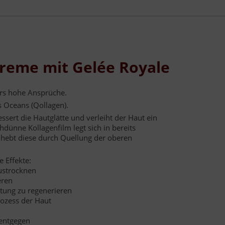
Creme mit Gelée Royale
rs hohe Ansprüche.
s Oceans (Qollagen).
ssert die Hautglätte und verleiht der Haut ein
ünne Kollagenfilm legt sich in bereits
hebt diese durch Quellung der oberen
e Effekte:
ustrocknen
eren
astung zu regenerieren
rozess der Haut
 entgegen