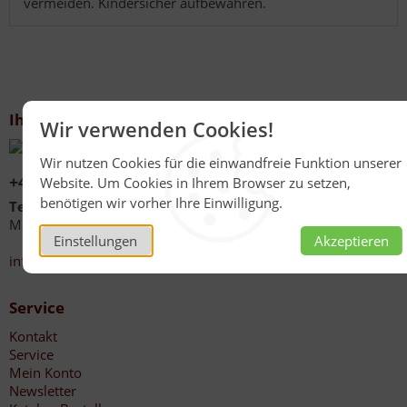
vermeiden. Kindersicher aufbewahren.
Ihr Kontakt zu uns
Wir verwenden Cookies!
Wir nutzen Cookies für die einwandfreie Funktion unserer
+49 (0)6267 1021
Website. Um Cookies in Ihrem Browser zu setzen,
benötigen wir vorher Ihre Einwilligung.
Telefonzeiten
Mo - Fr 08:00 - 12:00 Uhr
Einstellungen
Akzeptieren
13:30 - 17:00 Uhr
info@honig-reinmuth.de
Service
Kontakt
Service
Mein Konto
Newsletter