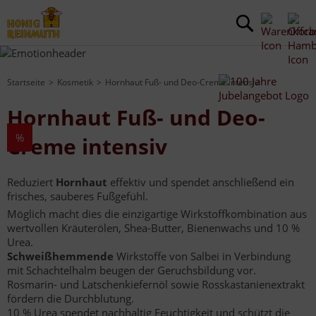
Startseite
Kosmetik
Hornhaut Fuß- und Deo-Creme intensiv
Hornhaut Fuß- und Deo-
%
Creme intensiv
Reduziert
Hornhaut
effektiv und spendet anschließend ein
frisches, sauberes Fußgefühl.
Möglich macht dies die einzigartige Wirkstoffkombination aus
wertvollen Kräuterölen, Shea-Butter, Bienenwachs und 10 %
Urea.
Schweißhemmende
Wirkstoffe von Salbei in Verbindung
mit Schachtelhalm beugen der Geruchsbildung vor.
Rosmarin- und Latschenkiefernöl sowie Rosskastanienextrakt
fördern die Durchblutung.
10 % Urea spendet nachhaltig Feuchtigkeit und schützt die