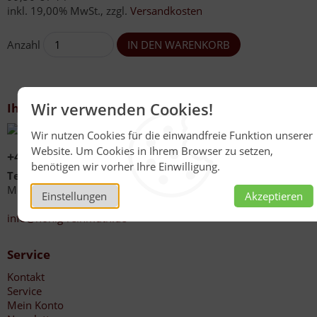
inkl. 19,00% MwSt.
,
zzgl.
Versandkosten
Anzahl
Wir verwenden Cookies!
Ihr Kontakt zu uns
Wir nutzen Cookies für die einwandfreie Funktion unserer
Website. Um Cookies in Ihrem Browser zu setzen,
+49 (0)6267 1021
benötigen wir vorher Ihre Einwilligung.
Telefonzeiten
Mo - Fr 08:00 - 12:00 Uhr
Einstellungen
Akzeptieren
13:30 - 17:00 Uhr
info@honig-reinmuth.de
Service
Kontakt
Service
Mein Konto