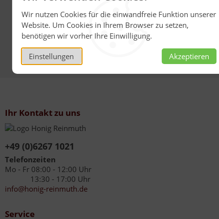
Wir nutzen Cookies für die einwandfreie Funktion unserer
Website. Um Cookies in Ihrem Browser zu setzen,
Ingwer-Lemon Duschgel
benötigen wir vorher Ihre Einwilligung.
mit Honig
Einstellungen
Akzeptieren
Ihr Kontakt zu uns
+49 (0)6267 1021
Telefonzeiten
Mo - Fr 08:00 - 12:00 Uhr
13:30 - 17:00 Uhr
info@honig-reinmuth.de
Service