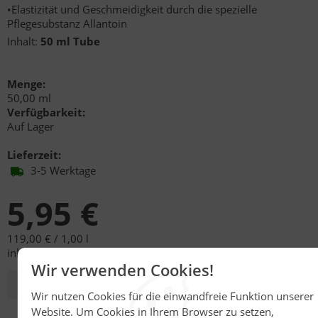
•Elastizität und Geschmeidigkeit durch die spezielle
Pflegesubstanz Allantoin
Inhalt:
50 ml Tube
Menge:
50,00 ml
Verfügbarkeit:
Auf Lager
Lieferzeit:
3-5 Werktage
5,95 €
119,00 € /
1,00 l
inkl. 19,00% MwSt.
,
zzgl.
Versandkosten
Wir verwenden Cookies!
ab
3
Stück für je
5,70 €
kaufen (
114,00 € /
1,00 l
)
Wir nutzen Cookies für die einwandfreie Funktion unserer
Website. Um Cookies in Ihrem Browser zu setzen,