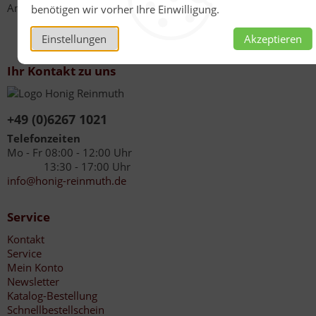
Anzahl
benötigen wir vorher Ihre Einwilligung.
Einstellungen
Akzeptieren
Ihr Kontakt zu uns
+49 (0)6267 1021
Telefonzeiten
Mo - Fr 08:00 - 12:00 Uhr
13:30 - 17:00 Uhr
info@honig-reinmuth.de
Service
Kontakt
Service
Mein Konto
Newsletter
Katalog-Bestellung
Schnellbestellschein